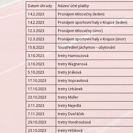
Datum úhrady
Název/ účel platby
14.2.2023
Pronájem tělocvičny (leden)
14.2.2023
Pronájem sportovní haly v Krupce (leden)
12.3.2023
Pronájem tělocvičny (únor)
12.3.2023
Pronájem sportovní haly v Krupce (únor)
15.8.2023
Soustředění Jáchymov – ubytování
3.10.2023
tretry Hamouzová
3.10.2023
tretry Wagnerová
5.10.2023
tretry Jiráková
17.10.2023
tretry Vopravilová
17.10.2023
tretry Urbánek
23.10.2023
tretry Müller
2.11.2023
tretry Nejedlá
7.11.2023
tretry Dvořáček
29.10.2023
tretry Vondroušová
23.10.2023
tretry Hrbková