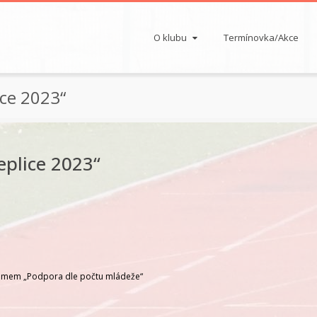
O klubu
Termínovka/Akce
ce 2023“
eplice 2023“
gramem „Podpora dle počtu mládeže“